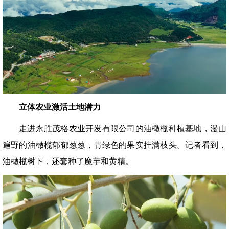
立体农业激活土地潜力
走进永胜茂格农业开发有限公司的油橄榄种植基地，漫山
遍野的油橄榄郁郁葱葱，青绿色的果实挂满枝头。记者看到，
油橄榄树下，还套种了魔芋和黄精。