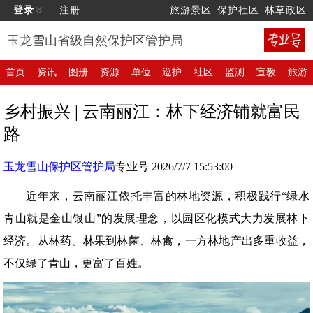
登录
注册
旅游景区
保护社区
林草政区
玉龙雪山省级自然保护区管护局
首页
资讯
图册
资源
单位
巡护
社区
监测
宣教
旅游
乡村振兴 | 云南丽江：林下经济铺就富民
路
玉龙雪山保护区管护局
专业号 2026/7/7 15:53:00
近年来，云南丽江依托丰富的林地资源，积极践行“绿水
青山就是金山银山”的发展理念，以园区化模式大力发展林下
经济。从林药、林果到林菌、林禽，一方林地产出多重收益，
不仅绿了青山，更富了百姓。