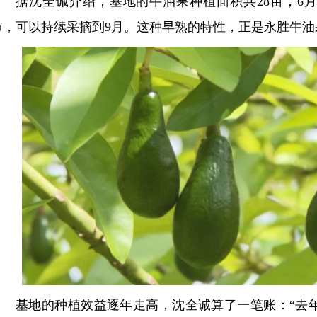
据沈全诚介绍，基地的牛油果种植面积共28亩，6月
市，可以持续采摘到9月。这种早熟的特性，正是永胜牛油
基地的种植效益逐年走高，沈全诚算了一笔账：“去