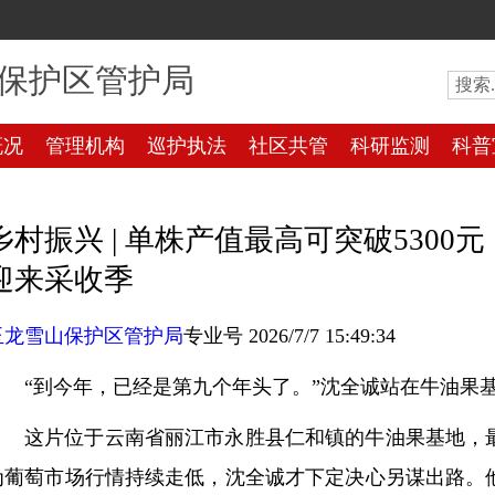
保护区管护局
概况
管理机构
巡护执法
社区共管
科研监测
科普
乡村振兴 | 单株产值最高可突破5300
迎来采收季
玉龙雪山保护区管护局
专业号 2026/7/7 15:49:34
“到今年，已经是第九个年头了。”沈全诚站在牛油果
这片位于云南省丽江市永胜县仁和镇的牛油果基地，
为葡萄市场行情持续走低，沈全诚才下定决心另谋出路。