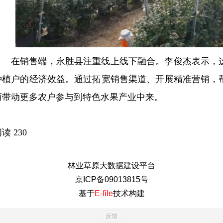
在销售端，永胜县注重线上线下融合。李俊杰表示，
种植户的经济效益。通过拓宽销售渠道、开展精准营销，
而带动更多农户参与到特色水果产业中来。
阅读
230
林业草原大数据建设平台
京ICP备09013815号
基于
E-file
技术构建
反馈