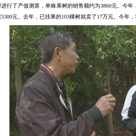
树进行了产值测算，单株果树的销售额约为3860元。今
破5300元。去年，已挂果的103棵树就卖了17万元。今年