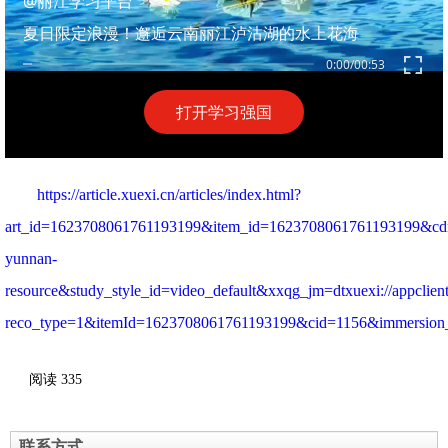
https://article.xuexi.cn/articles/index.html?
art_id=1623708061761193199&item_id=1623708061761193199&cdn=h
yunnan-
resource&study_style_id=video_default&xxqg_jm=dtxuexi://appclien
reco_type=1&itemId=1623708061761193199&cid=1156&immersion
阅读
335
联系方式