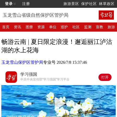
登录
注册
旅游景区
保护社区
林草政区
玉龙雪山省级自然保护区管护局
首页
资讯
图册
资源
单位
巡护
社区
监测
宣教
旅游
畅游云南 | 夏日限定浪漫！邂逅丽江泸沽
湖的水上花海
玉龙雪山保护区管护局
专业号 2026/7/8 15:37:46