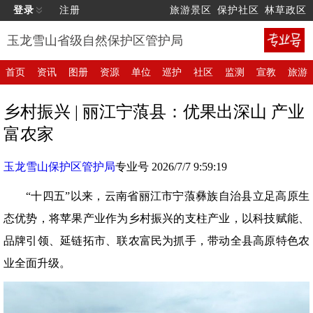
登录
注册
旅游景区
保护社区
林草政区
玉龙雪山省级自然保护区管护局
首页
资讯
图册
资源
单位
巡护
社区
监测
宣教
旅游
乡村振兴 | 丽江宁蒗县：优果出深山 产业
富农家
玉龙雪山保护区管护局
专业号 2026/7/7 9:59:19
“十四五”以来，云南省丽江市宁蒗彝族自治县立足高原生
态优势，将苹果产业作为乡村振兴的支柱产业，以科技赋能、
品牌引领、延链拓市、联农富民为抓手，带动全县高原特色农
业全面升级。