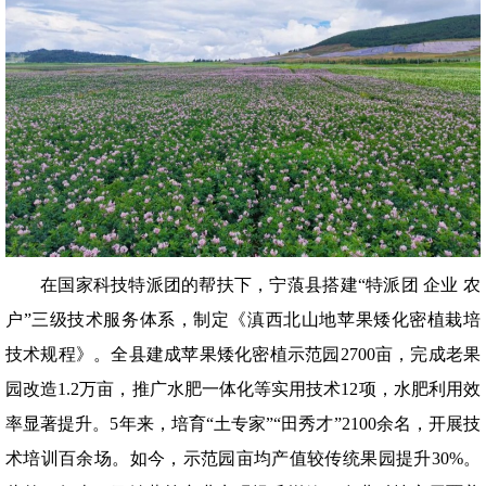
在国家科技特派团的帮扶下，宁蒗县搭建“特派团 企业 农
户”三级技术服务体系，制定《滇西北山地苹果矮化密植栽培
技术规程》。全县建成苹果矮化密植示范园2700亩，完成老果
园改造1.2万亩，推广水肥一体化等实用技术12项，水肥利用效
率显著提升。5年来，培育“土专家”“田秀才”2100余名，开展技
术培训百余场。如今，示范园亩均产值较传统果园提升30%。